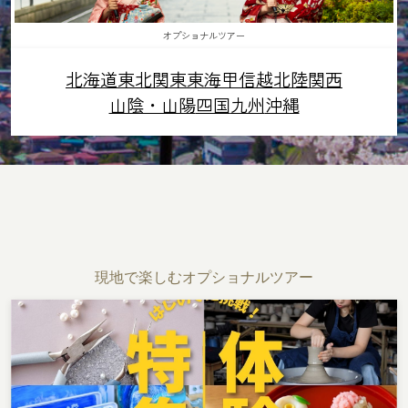
オプショナルツアー
北海道
東北
関東
東海
甲信越
北陸
関西
山陰・山陽
四国
九州
沖縄
現地で楽しむオプショナルツアー