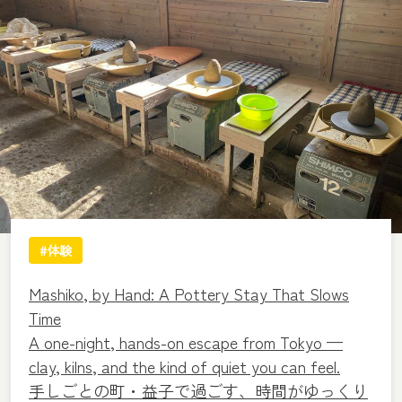
#体験
Mashiko, by Hand: A Pottery Stay That Slows
Time
A one-night, hands-on escape from Tokyo —
clay, kilns, and the kind of quiet you can feel.
手しごとの町・益子で過ごす、時間がゆっくり