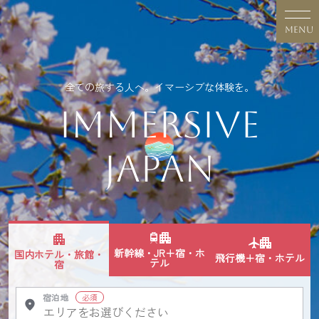
Skip
to
MENU
content
全ての旅する人へ。イマーシブな体験を。
IMMERSIVE
JAPAN
新幹線・JR＋宿・ホ
国内ホテル・旅館・
飛行機＋宿・ホテル
テル
宿
宿泊地