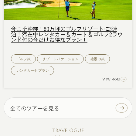
今こそ沖縄！80万坪のゴルフリゾートに3連
泊！滞在中レンタカー＆カート＆ゴルフ2ラウ
ンド付の今だけお得なプラン！
ゴルフ旅
リゾートバケーション
絶景の旅
レンタカー付プラン
View More
全てのツアーを見る
Travelogue